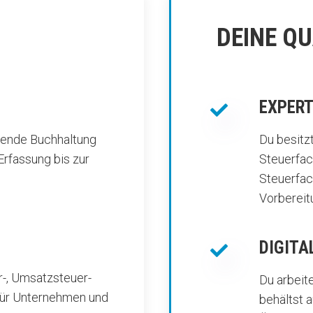
DEINE Q
EXPERT

ufende Buchhaltung
Du besitz
Erfassung bis zur
Steuerfac
Steuerfach
Vorbereit
DIGITA

-, Umsatzsteuer-
Du arbeit
für Unternehmen und
behältst 