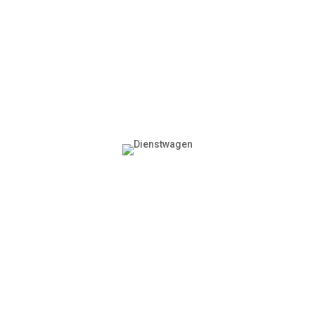
Heiligabend, Silvester & Rosenmontag.
DIENSTWAGEN
Freue Dich bei Wunsch auf Deinen
eigenen Dienstwagen.