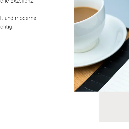
iche Exzellenz.
lt und moderne
chtig.