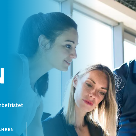
N
nbefristet
AHREN