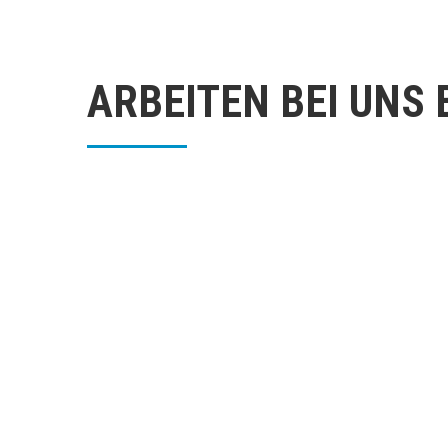
ARBEITEN BEI UNS
FLEXIBLES ARBEITEN
Arbeite, wann es für Dich passt – dank
Vertrauensarbeitszeit und flexiblen